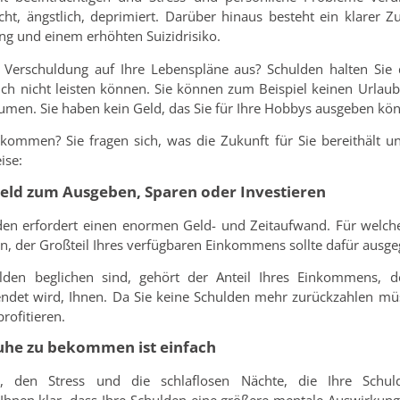
ht, ängstlich, deprimiert. Darüber hinaus besteht ein klare
ng und einem erhöhten Suizidrisiko.
 Verschuldung auf Ihre Lebenspläne aus? Schulden halten Sie 
 sich nicht leisten können. Sie können zum Beispiel keinen Url
umen. Sie haben kein Geld, das Sie für Ihre Hobbys ausgeben kö
kommen? Sie fragen sich, was die Zukunft für Sie bereithält un
ise:
Geld zum Ausgeben, Sparen oder Investieren
lden erfordert einen enormen Geld- und Zeitaufwand. Für wel
en, der Großteil Ihres verfügbaren Einkommens sollte dafür aus
lden beglichen sind, gehört der Anteil Ihres Einkommens, d
det wird, Ihnen. Da Sie keine Schulden mehr zurückzahlen mü
ofitieren.
ruhe zu bekommen ist einfach
 den Stress und die schlaflosen Nächte, die Ihre Schul