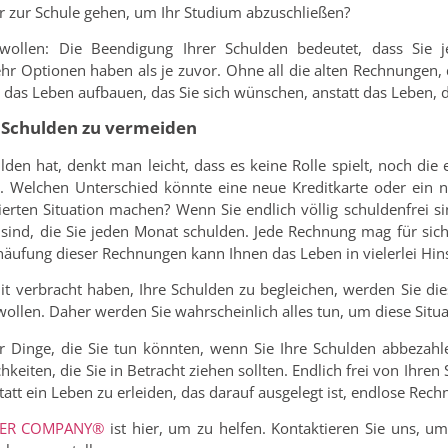
r zur Schule gehen, um Ihr Studium abzuschließen?
llen: Die Beendigung Ihrer Schulden bedeutet, dass Sie jet
r Optionen haben als je zuvor. Ohne all die alten Rechnungen, 
 das Leben aufbauen, das Sie sich wünschen, anstatt das Leben, d
t, Schulden zu vermeiden
en hat, denkt man leicht, dass es keine Rolle spielt, noch die
n. Welchen Unterschied könnte eine neue Kreditkarte oder ein ne
erten Situation machen? Wenn Sie endlich völlig schuldenfrei si
e sind, die Sie jeden Monat schulden. Jede Rechnung mag für sic
häufung dieser Rechnungen kann Ihnen das Leben in vielerlei Hin
t verbracht haben, Ihre Schulden zu begleichen, werden Sie di
wollen. Daher werden Sie wahrscheinlich alles tun, um diese Situ
er Dinge, die Sie tun könnten, wenn Sie Ihre Schulden abbezahl
keiten, die Sie in Betracht ziehen sollten. Endlich frei von Ihren
tatt ein Leben zu erleiden, das darauf ausgelegt ist, endlose Rec
VER COMPANY®
ist hier, um zu helfen. Kontaktieren Sie uns, um