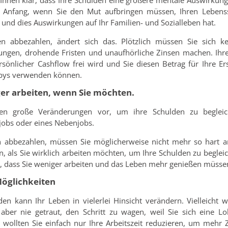
nen klar, dass Ihre Schulden eine größere mentale Auswirkung h
Anfang, wenn Sie den Mut aufbringen müssen, Ihren Lebenss
 und dies Auswirkungen auf Ihr Familien- und Sozialleben hat.
n abbezahlen, ändert sich das. Plötzlich müssen Sie sich 
ngen, drohende Fristen und unaufhörliche Zinsen machen. Ihr
sönlicher Cashflow frei wird und Sie diesen Betrag für Ihre Ers
bys verwenden können.
ger arbeiten, wenn Sie möchten.
n große Veränderungen vor, um ihre Schulden zu begleiche
obs oder eines Nebenjobs.
n abbezahlen, müssen Sie möglicherweise nicht mehr so hart a
n, als Sie wirklich arbeiten möchten, um Ihre Schulden zu beglei
n, dass Sie weniger arbeiten und das Leben mehr genießen müsse
Möglichkeiten
den kann Ihr Leben in vielerlei Hinsicht verändern. Vielleicht wo
aber nie getraut, den Schritt zu wagen, weil Sie sich eine Lo
t wollten Sie einfach nur Ihre Arbeitszeit reduzieren, um mehr Z