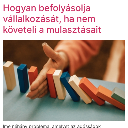
Hogyan befolyásolja
vállalkozását, ha nem
követeli a mulasztásait
Íme néhány probléma, amelyet az adósságok