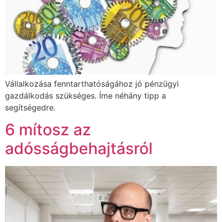
Vállalkozása fenntarthatóságához jó pénzügyi
gazdálkodás szükséges. Íme néhány tipp a
segítségedre.
6 mítosz az
adósságbehajtásról