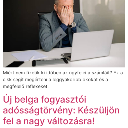
Miért nem fizetik ki időben az ügyfelei a számláit? Ez a
cikk segít megérteni a leggyakoribb okokat és a
megfelelő reflexeket.
Új belga fogyasztói
adósságtörvény: Készüljön
fel a nagy változásra!