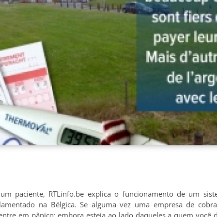
e um paciente, RTLinfo.be explica o funcionamento de um sis
ulamentado na Bélgica. Se alguma vez uma empresa de cobra
entre em pânico: embora esteja ao lado daqueles a quem você de