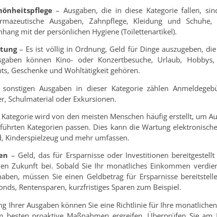
hönheitspflege
– Ausgaben, die in diese Kategorie fallen, sin
rmazeutische Ausgaben, Zahnpflege, Kleidung und Schuhe, 
ng mit der persönlichen Hygiene (Toilettenartikel).
ltung
– Es ist völlig in Ordnung, Geld für Dinge auszugeben, di
gaben können Kino- oder Konzertbesuche, Urlaub, Hobbys, 
ts, Geschenke und Wohltätigkeit gehören.
onstigen Ausgaben in dieser Kategorie zählen Anmeldegebü
r, Schulmaterial oder Exkursionen.
 Kategorie wird von den meisten Menschen häufig erstellt, um A
führten Kategorien passen. Dies kann die Wartung elektronische
d, Kinderspielzeug und mehr umfassen.
en
– Geld, das für Ersparnisse oder Investitionen bereitgestell
ellen Zukunft bei. Sobald Sie Ihr monatliches Einkommen verdi
aben, müssen Sie einen Geldbetrag für Ersparnisse bereitstelle
fonds, Rentensparen, kurzfristiges Sparen zum Beispiel.
ng Ihrer Ausgaben können Sie eine Richtlinie für Ihre monatliche
am besten proaktive Maßnahmen ergreifen. Überprüfen Sie am 