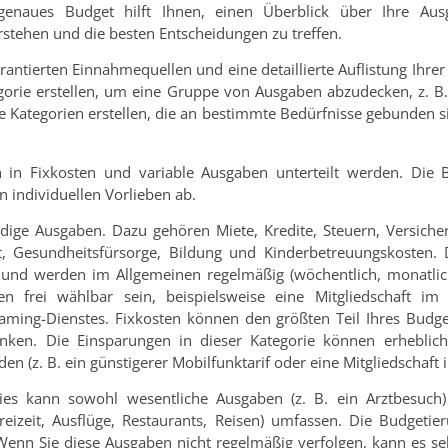
 genaues Budget hilft Ihnen, einen Überblick über Ihre Aus
stehen und die besten Entscheidungen zu treffen.
rantierten Einnahmequellen und eine detaillierte Auflistung Ihrer
orie erstellen, um eine Gruppe von Ausgaben abzudecken, z. B.
e Kategorien erstellen, die an bestimmte Bedürfnisse gebunden si
in Fixkosten und variable Ausgaben unterteilt werden. Die
 individuellen Vorlieben ab.
ige Ausgaben. Dazu gehören Miete, Kredite, Steuern, Versiche
t, Gesundheitsfürsorge, Bildung und Kinderbetreuungskosten.
und werden im Allgemeinen regelmäßig (wöchentlich, monatlich 
en frei wählbar sein, beispielsweise eine Mitgliedschaft im 
ming-Dienstes. Fixkosten können den größten Teil Ihres Budg
nken. Die Einsparungen in dieser Kategorie können erheblich
 (z. B. ein günstigerer Mobilfunktarif oder eine Mitgliedschaft i
es kann sowohl wesentliche Ausgaben (z. B. ein Arztbesuch) 
reizeit, Ausflüge, Restaurants, Reisen) umfassen. Die Budgetie
Wenn Sie diese Ausgaben nicht regelmäßig verfolgen, kann es seh