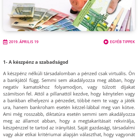
2019. ÁPRILIS 19
EGYÉB TIPPEK
1- A készpénz a szabadságod
A készpénz nélküli társadalomban a pénzed csak virtuális. Ön
a bankjától függ. Semmi sem akadályozza meg abban, hogy
negatív kamatokhoz folyamodjon, vagy túlzott díjakat
számítson fel. Attól a pillanattól kezdve, hogy kénytelen vagy
a bankban elhelyezni a pénzedet, többé nem te vagy a játék
ura, hanem bankroham esetén kézzel-lábbal meg van kötve.
Ami még rosszabb, diktatúra esetén semmi sem akadályozza
meg az államot abban, hogy a megtakarításait rekvirálja,
készpénzzel te tartod az irányítást. Saját gazdasági, társadalmi
vagy akár etikai kritériumai alapján választhat, hogy vagyonát