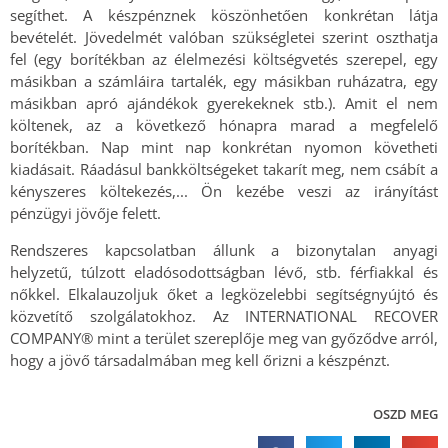
segíthet. A készpénznek köszönhetően konkrétan látja
bevételét. Jövedelmét valóban szükségletei szerint oszthatja
fel (egy borítékban az élelmezési költségvetés szerepel, egy
másikban a számláira tartalék, egy másikban ruházatra, egy
másikban apró ajándékok gyerekeknek stb.). Amit el nem
költenek, az a következő hónapra marad a megfelelő
borítékban. Nap mint nap konkrétan nyomon követheti
kiadásait. Ráadásul bankköltségeket takarít meg, nem csábít a
kényszeres költekezés,... Ön kezébe veszi az irányítást
pénzügyi jövője felett.
Rendszeres kapcsolatban állunk a bizonytalan anyagi
helyzetű, túlzott eladósodottságban lévő, stb. férfiakkal és
nőkkel. Elkalauzoljuk őket a legközelebbi segítségnyújtó és
közvetítő szolgálatokhoz. Az INTERNATIONAL RECOVER
COMPANY® mint a terület szereplője meg van győződve arról,
hogy a jövő társadalmában meg kell őrizni a készpénzt.
OSZD MEG