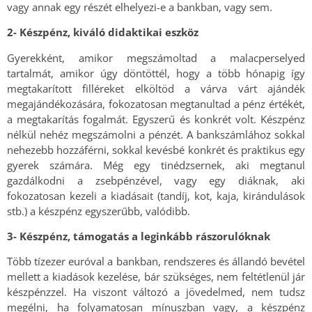
vagy annak egy részét elhelyezi-e a bankban, vagy sem.
2- Készpénz, kiváló didaktikai eszköz
Gyerekként, amikor megszámoltad a malacperselyed
tartalmát, amikor úgy döntöttél, hogy a több hónapig így
megtakarított filléreket elköltöd a várva várt ajándék
megajándékozására, fokozatosan megtanultad a pénz értékét,
a megtakarítás fogalmát. Egyszerű és konkrét volt. Készpénz
nélkül nehéz megszámolni a pénzét. A bankszámlához sokkal
nehezebb hozzáférni, sokkal kevésbé konkrét és praktikus egy
gyerek számára. Még egy tinédzsernek, aki megtanul
gazdálkodni a zsebpénzével, vagy egy diáknak, aki
fokozatosan kezeli a kiadásait (tandíj, kot, kaja, kirándulások
stb.) a készpénz egyszerűbb, valódibb.
3- Készpénz, támogatás a leginkább rászorulóknak
Több tízezer euróval a bankban, rendszeres és állandó bevétel
mellett a kiadások kezelése, bár szükséges, nem feltétlenül jár
készpénzzel. Ha viszont változó a jövedelmed, nem tudsz
megélni, ha folyamatosan mínuszban vagy, a készpénz